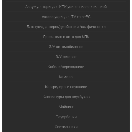
Аккумуляторы для КПК усиленные с крышкой
Аксессуары для TV, mini-PC
Блютус-адаптеры/джойстики /сэлфи-кнопки
Держатель в авто для КПК
З/У автомобильное
З/У сетевое
Кабели/переходники
Камеры
Картридеры и наушники
Клавиатуры для ноутбуков
Майнинг
Пауэрбанки
Светильники