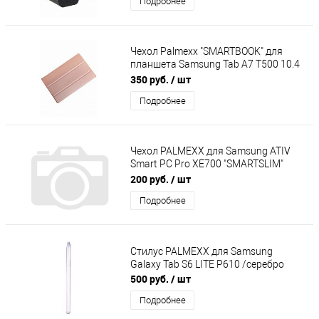
Подробнее
Чехол Palmexx "SMARTBOOK" для
планшета Samsung Tab A7 T500 10.4
/ розовое золото
350 руб.
/ шт
Подробнее
Чехол PALMEXX для Samsung ATIV
Smart PC Pro XE700 "SMARTSLIM"
кожзам /крокодил белый/
200 руб.
/ шт
Подробнее
Стилус PALMEXX для Samsung
Galaxy Tab S6 LITE P610 /серебро
500 руб.
/ шт
Подробнее