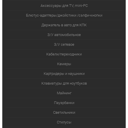
Аксессуары для TV, mini-PC
Блютус-адаптеры/джойстики /сэлфи-кнопки
Держатель в авто для КПК
З/У автомобильное
З/У сетевое
Кабели/переходники
Камеры
Картридеры и наушники
Клавиатуры для ноутбуков
Майнинг
Пауэрбанки
Светильники
Стилусы