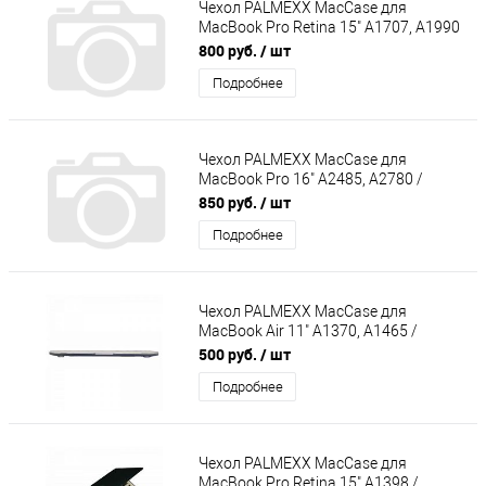
Чехол PALMEXX MacCase для
MacBook Pro Retina 15" A1707, A1990
/матовый чёрный
800 руб.
/ шт
Подробнее
Чехол PALMEXX MacCase для
MacBook Pro 16" A2485, A2780 /
матовый белый
850 руб.
/ шт
Подробнее
Чехол PALMEXX MacCase для
MacBook Air 11" A1370, A1465 /
глянец прозрачный
500 руб.
/ шт
Подробнее
Чехол PALMEXX MacCase для
MacBook Pro Retina 15" A1398 /