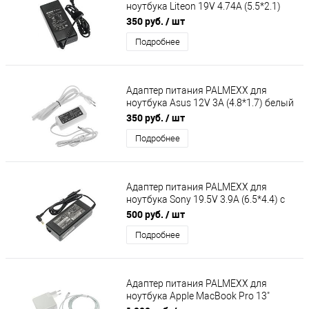
ноутбука Liteon 19V 4.74A (5.5*2.1)
(кабель питания в комплекте)
350 руб.
/ шт
Подробнее
Адаптер питания PALMEXX для
ноутбука Asus 12V 3A (4.8*1.7) белый
(кабель питания в комплекте)
350 руб.
/ шт
Подробнее
Адаптер питания PALMEXX для
ноутбука Sony 19.5V 3.9A (6.5*4.4) с
иглой (кабель питания в комплекте)
500 руб.
/ шт
Подробнее
Адаптер питания PALMEXX для
ноутбука Apple MacBook Pro 13"
2017г A1706/A1707/A1708 (20.3V-