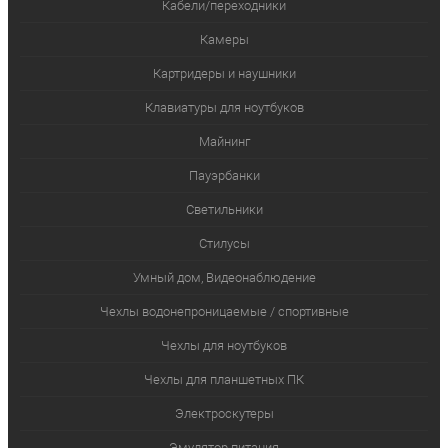
Кабели/переходники
Камеры
Картридеры и наушники
Клавиатуры для ноутбуков
Майнинг
Пауэрбанки
Светильники
Стилусы
Умный дом, Видеонаблюдение
Чехлы водонепроницаемые / спортивные
Чехлы для ноутбуков
Чехлы для планшетных ПК
Электроскутеры
Эмулятор питания