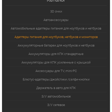
3D очки
Автоаксессуары
Автомобильные адаптеры питания для ноутбуков и нетбуков
Адаптеры питания для ноутбуков, нетбуков и мониторов
Аккумуляторные батареи для ноутбуков и нетбуков
Аккумуляторы для КПК стандартные
Аккумуляторы для КПК усиленные с крышкой
Аксессуары для TV, mini-PC
Блютус-адаптеры/джойстики /сэлфи-кнопки
Держатель в авто для КПК
З/У автомобильное
З/У сетевое