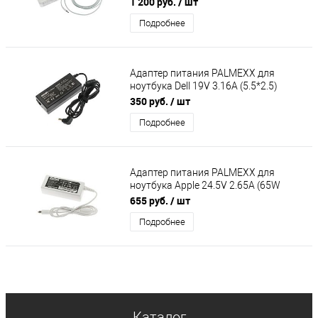
1 200 руб.
/ шт
3A/9V-3A/5
Подробнее
Адаптер питания PALMEXX для
ноутбука Dell 19V 3.16A (5.5*2.5)
(кабель питания в комплекте)
350 руб.
/ шт
Подробнее
Адаптер питания PALMEXX для
ноутбука Apple 24.5V 2.65A (65W
7.7*2.5) (кабель питания в
655 руб.
/ шт
комплекте)
Подробнее
Каталог