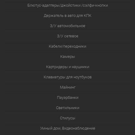
Блютус-адаптеры/джойстики /сэлфи-кнопки
Держатель в авто для КПК
З/У автомобильное
З/У сетевое
Кабели/переходники
Камеры
Картридеры и наушники
Клавиатуры для ноутбуков
Майнинг
Пауэрбанки
Светильники
Стилусы
Умный дом, Видеонаблюдение