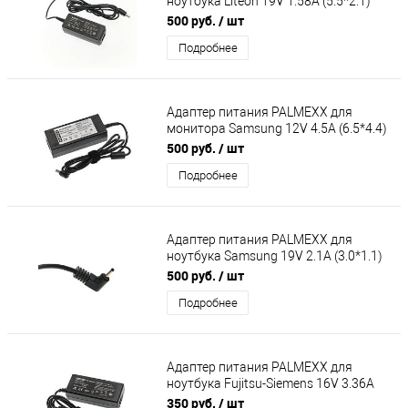
ноутбука Liteon 19V 1.58A (5.5*2.1)
(кабель питания в комплекте)
500 руб.
/ шт
Подробнее
Адаптер питания PALMEXX для
монитора Samsung 12V 4.5A (6.5*4.4)
(кабель питания в комплекте)
500 руб.
/ шт
Подробнее
Адаптер питания PALMEXX для
ноутбука Samsung 19V 2.1A (3.0*1.1)
(кабель питания в комплекте)
500 руб.
/ шт
Подробнее
Адаптер питания PALMEXX для
ноутбука Fujitsu-Siemens 16V 3.36A
(6.5*4.5) с иглой (кабель питания в к
350 руб.
/ шт