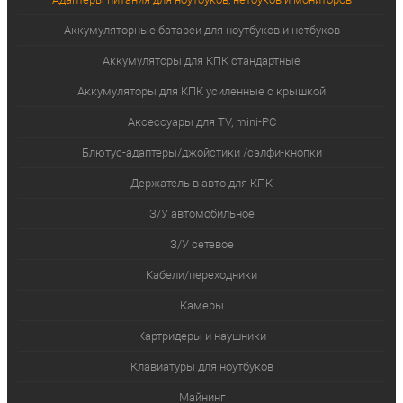
Аккумуляторные батареи для ноутбуков и нетбуков
Аккумуляторы для КПК стандартные
Аккумуляторы для КПК усиленные с крышкой
Аксессуары для TV, mini-PC
Блютус-адаптеры/джойстики /сэлфи-кнопки
Держатель в авто для КПК
З/У автомобильное
З/У сетевое
Кабели/переходники
Камеры
Картридеры и наушники
Клавиатуры для ноутбуков
Майнинг