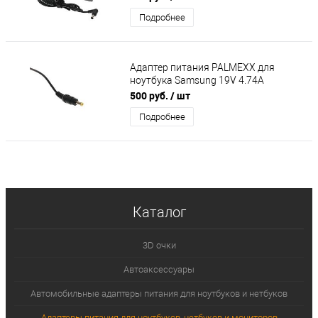
Подробнее
Адаптер питания PALMEXX для
ноутбука Samsung 19V 4.74A
(5.5*3.0) (кабель питания в
500 руб.
/ шт
комплекте)
Подробнее
Каталог
3D очки
Автоаксессуары
Автомобильные адаптеры питания для ноутбуков и нетбуков
Адаптеры питания для ноутбуков, нетбуков и мониторов