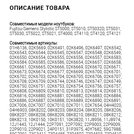
ОПИСАНИЕ ТОВАРА
Совместимые модели ноутбуков:
Fujitsu-Siemens Stylistic ST5000, ST5010, ST5032D, ST5031, 
ST5030, ST5022, ST5021, ST4000, ST4110, ST4120, ST4121
Совместимые артикулы:
01H6136, 02K5669, 02K6491, 02K6496, 02K6497, 02K6542, 
02K6543, 02K6544, 02K6545, 02K6547, 02K6548, 02K6549, 
02K6550, 02K6554, 02K6555, 02K6556, 02K6557, 02K6583, 
02K6584, 02K6585, 02K6586, 02K6654, 02K6657, 02K6658, 
02K6661, 02K6665, 02K6666, 02K6669, 02K6670, 02K6671, 
02K6673, 02K6674, 02K6677, 02K6699, 02K6700, 02K6701, 
02K6702, 02K6703, 02K6704, 02K6705, 02K6706, 02K6707, 
02K6708, 02K6709, 02K6744, 02K6746, 02K6747, 02K6749, 
02K6750, 02K6751, 02K6753, 02K6754, 02K6756, 02K6757, 
02K6808, 02K6809, 02K6810, 02K6813, 02K6814, 02K6815, 
02K6816, 02K6880, 02K6881, 02K6882, 02K6883, 02K6884, 
02K6886, 02K6887, 02K6888, 02K6889, 02K6890, 02K6891, 
02K7006, 02K7007, 02K7010, 02K7011, 02K7654, 04H4020, 
04H6903, 08K8202, 08K8203, 08K8204, 08K8205, 08K8206, 
08K8207, 08K8208, 08K8209, 08K8210, 08K8211, 08K8212, 
08K8213, 10K0150, 10K0151, 10K3820, 11J8956, 11J8974, 
12J1443, 12J1444, 22P7091, 22P7092, 22P9003, 22P9009, 
22P9010, 22P9021, 24P0151, 31P3975, 40Y7682, 59G7988, 
59G7991, 73G3411, 73P4485, 73P4502, 73P4503, 73P4510, 