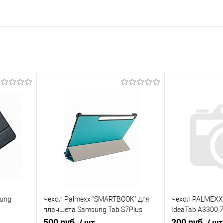
ung
Чехол Palmexx "SMARTBOOK" для
Чехол PALMEXX
планшета Samsung Tab S7Plus
IdeaTab A3300 
T975 12.4 / бирюзовый
500 руб.
кожзам /синий
200 руб.
/ шт
/ шт