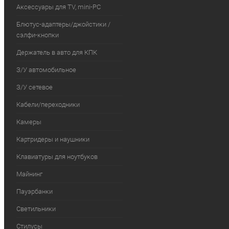
Аксессуары для TV, mini-PC
Блютус-адаптеры/джойстики /
сэлфи-кнопки
Держатель в авто для КПК
З/У автомобильное
З/У сетевое
Кабели/переходники
Камеры
Картридеры и наушники
Клавиатуры для ноутбуков
Майнинг
Пауэрбанки
Светильники
Стилусы