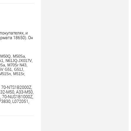
окупателях, и 
мата 18650). Он 
, M50Q, M50Sa, 
1, N61JQ-JX017V, 
Sa, M70Sr N43, 
V G51, G51J, 
51Sn, M51Sr, 
 70-NTS1B2000Z, 
2-M50, A33-M50, 
 70-NUS1B1000Z, 
830, L072051, 