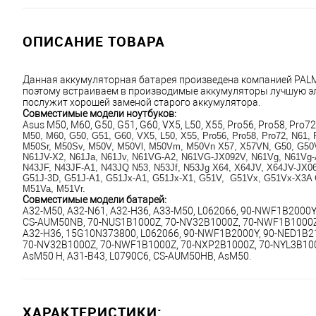
ОПИСАНИЕ ТОВАРА
Данная аккумуляторная батарея произведена компанией PALME
поэтому встраиваем в производимые аккумуляторы лучшую эле
послужит хорошей заменой старого аккумулятора.
Совместимые модели ноутбуков:
Asus M50, M60, G50, G51, G60, VX5, L50, X55, Pro56, Pro58, Pro72
M50, M60, G50, G51, G60, VX5, L50, X55, Pro56, Pro58, Pro72, N61,
M50Sr, M50Sv, M50V, M50Vl, M50Vm, M50Vn X57, X57VN, G50, G50V
N61JV-X2, N61Ja, N61Jv, N61VG-A2, N61VG-JX092V, N61Vg, N61Vg-A
N43JF, N43JF-A1, N43JQ N53, N53Jf, N53Jg X64, X64JV, X64JV-JX
G51J-3D, G51J-A1, G51Jx-A1, G51Jx-X1, G51V,  G51Vx, G51Vx-X3A
M51Va, M51Vr.
Совместимые модели батарей:
A32-M50, A32-N61, A32-H36, A33-M50, L062066, 90-NWF1B2000Y
CS-AUM50NB, 70-NUS1B1000Z, 70-NV32B1000Z, 70-NWF1B1000Z,
A32-H36, 15G10N373800, L062066, 90-NWF1B2000Y, 90-NED1B2
70-NV32B1000Z, 70-NWF1B1000Z, 70-NXP2B1000Z, 70-NYL3B1000
AsM50 H, A31-B43, L0790C6, CS-AUM50HB, AsM50.
ХАРАКТЕРИСТИКИ: