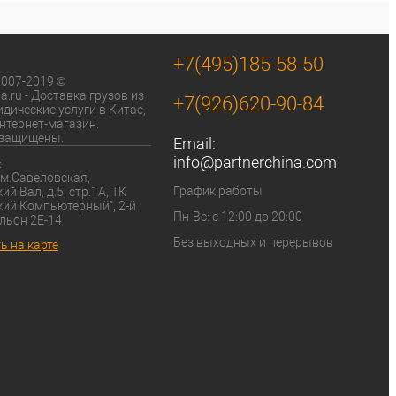
ик
К сравнению
+7(495)185-58-50
2007-2019 © 
a.ru - Доставка грузов из 
+7(926)620-90-84
дические услуги в Китае, 
нтернет-магазин. 
 защищены.
Email:
info@partnerchina.com
:
График работы
й Вал, д.5, стр.1А, ТК 
ий Компьютерный", 2-й 
Пн-Вс: с 12:00 до 20:00
льон 2Е-14
Без выходных и перерывов
ь на карте