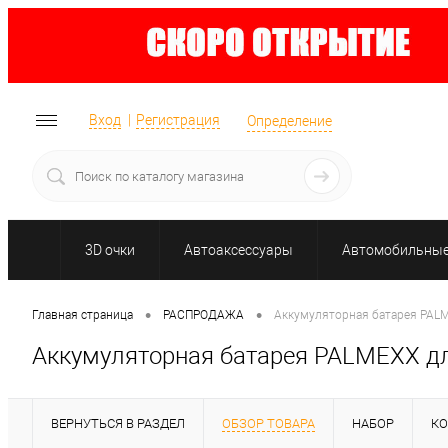
Вход
Регистрация
Определение
3D очки
Автоаксессуары
Автомобильные 
•
•
Главная страница
РАСПРОДАЖА
Аккумуляторная батарея PALM
Аккумуляторная батарея PALMEXX для
ВЕРНУТЬСЯ В РАЗДЕЛ
ОБЗОР ТОВАРА
НАБОР
К