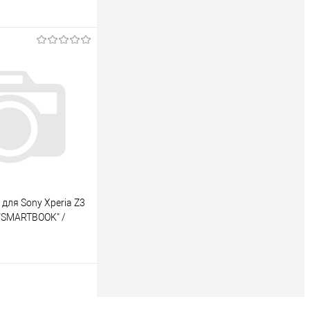
 корзину
ик
К сравнению
для Sony Xperia Z3
 "SMARTBOOK" /
 корзину