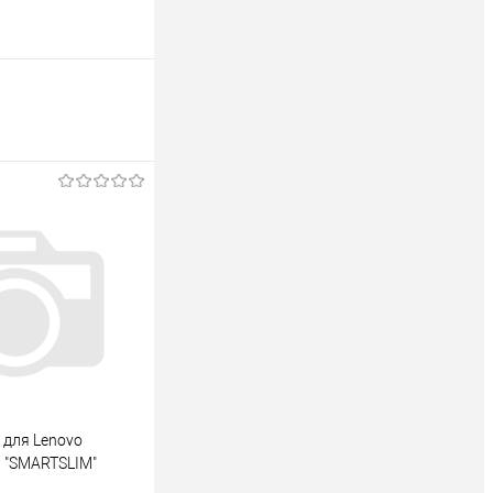
 для Lenovo
7 "SMARTSLIM"
/