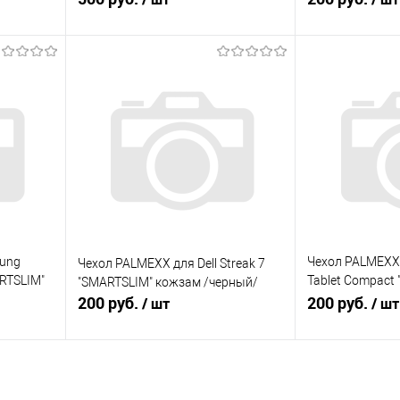
В корзину
В
равнению
Купить в 1 клик
К сравнению
Купить в 1 кл
В избранное
В избранное
Под заказ
Под заказ
ung
Чехол PALMEXX 
Чехол PALMEXX для Dell Streak 7
ARTSLIM"
Tablet Compact
"SMARTSLIM" кожзам /черный/
200 руб.
малиновый/
200 руб.
/ шт
/ шт
В корзину
В