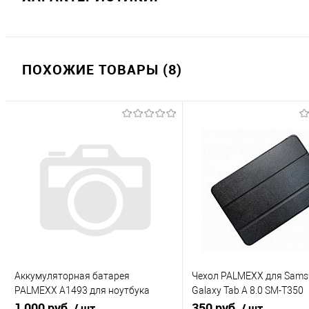
ПОХОЖИЕ ТОВАРЫ (8)
Аккумуляторная батарея
Чехол PALMEXX для Sams
PALMEXX A1493 для ноутбука
Galaxy Tab A 8.0 SM-T350
Apple MacBook Pro 13" A1502
1 000 руб.
"SMARTBOOK" /черный/
350 руб.
/ шт
/ шт