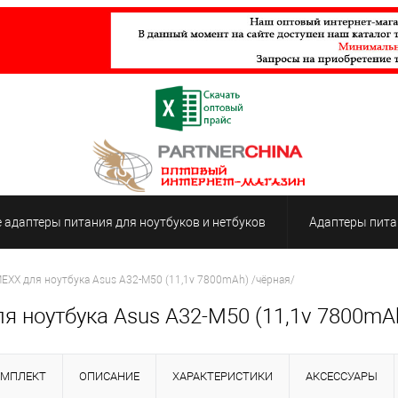
адаптеры питания для ноутбуков и нетбуков
Адаптеры пита
EXX для ноутбука Asus A32-M50 (11,1v 7800mAh) /чёрная/
 ноутбука Asus A32-M50 (11,1v 7800mAh
ОМПЛЕКТ
ОПИСАНИЕ
ХАРАКТЕРИСТИКИ
АКСЕССУАРЫ