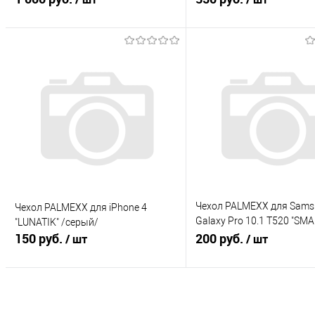
Retina 2013-2014 (10,8
В корзину
В корзину
Купить в 1 клик
К сравнению
Купить в 1 клик
К с
В избранное
В избранное
Под заказ
Под заказ
Чехол PALMEXX для Sams
Чехол PALMEXX для iPhone 4
Galaxy Pro 10.1 T520 "SM
"LUNATIK" /серый/
150 руб.
кожзам /белый/
200 руб.
/ шт
/ шт
В корзину
В корзину