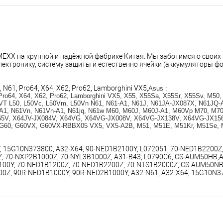
XX на крупной и надёжной фабрике Китая. Мы заботимся о своих п
ктронику, систему защиты и естественно ячейки (аккумуляторы фор
, N61, Pro64, X64, X62, Pro62, Lamborghini VX5,
Asus :
 Pro64, X64, X62, Pro62, Lamborghini VX5, X55, X55Sa, X55Sr, X55Sv, M50
T L50, L50Vc, L50Vm, L50Vn N61, N61-A1, N61J, N61JA-JX087X, N61JQ-A
1, N61Vn, N61Vn-A1, N61jq, N61w M60, M60J, M60J-A1, M60Vp M70, M70
065V, X64JV-JX084V, X64VG, X64VG-JX008V, X64VG-JX138V, X64VG-JX156
 G60, G60VX, G60VX-RBBX05 VX5, VX5-A2B, M51, M51E, M51Kr, M51Se, M
, 15G10N373800, A32-X64, 90-NED1B2100Y, L072051, 70-NED1B2200Z,
 70-NXP2B1000Z, 70-NYL3B1000Z, A31-B43, L0790C6, CS-AUM50HB,A3
100Y, 70-NED1B1200Z, 70-NED1B2200Z, 70-NTS1B2000Z, CS-AUM50NB,
Z, 90R-NED1B1000Y, 90R-NED2B1000Y, A32-N61, A32-X64, 15G10N373