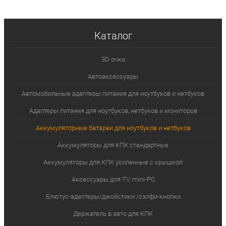
Каталог
3D очки
Автоаксессуары
Автомобильные адаптеры питания для ноутбуков и нетбуков
Адаптеры питания для ноутбуков, нетбуков и мониторов
Аккумуляторные батареи для ноутбуков и нетбуков
Аккумуляторы для КПК стандартные
Аккумуляторы для КПК усиленные с крышкой
Аксессуары для TV, mini-PC
Блютус-адаптеры/джойстики /сэлфи-кнопки
Держатель в авто для КПК