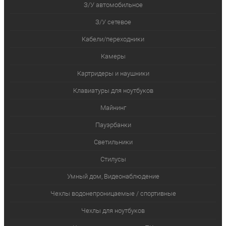
З/У автомобильное
З/У сетевое
Кабели/переходники
Камеры
Картридеры и наушники
Клавиатуры для ноутбуков
Майнинг
Пауэрбанки
Светильники
Стилусы
Умный дом, Видеонаблюдение
Чехлы водонепроницаемые / спортивные
Чехлы для ноутбуков