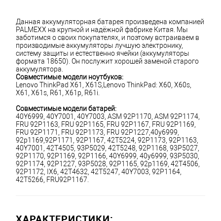
Данная аккумуляторная батарея произведена компанией 
PALMEXX на крупной и надёжной фабрике Китая. Мы 
заботимся о своих покупателях, и поэтому встраиваем в 
производимые аккумуляторы лучшую электронику, 
систему защиты и естественно ячейки (аккумуляторы 
формата 18650). Он послужит хорошей заменой старого 
аккумулятора.
Совместимые модели ноутбуков:
Lenovo ThinkPad X61, X61S,Lenovo ThinkPad: X60, X60s, 
X61, X61s, R61, X61p, R61i.
Совместимые модели батарей:
40Y6999, 40Y7001, 40Y7003, ASM 92P1170, ASM 92P1174, 
FRU 92P1163, FRU 92P1165, FRU 92P1167, FRU 92P1169, 
FRU 92P1171, FRU 92P1173, FRU 92P1227,40y6999, 
92p1169,92P1171, 92P1167, 42T5224, 92P1173, 92P1163, 
40Y7001, 42T4505, 93P5029, 42T5248, 92P1168, 93P5027, 
92P1170, 92P1169, 92P1166, 40Y6999, 40y6999, 93P5030, 
92P1174, 92P1227, 93P5028, 92P1165, 92p1169, 42T4506, 
92P1172, IX6, 42T4632, 42T5247, 40Y7003, 92P1164, 
42T5266, FRU92P1167.
ХАРАКТЕРИСТИКИ: