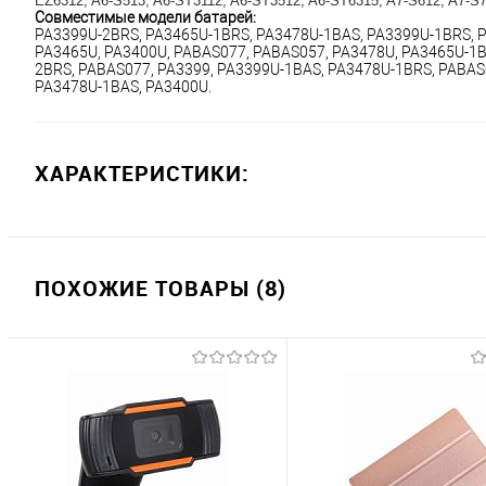
EZ6312, A6-S513, A6-ST3112, A6-ST3512, A6-ST6315, A7-S612, A7-S71
Совместимые модели батарей:
PA3399U-2BRS, PA3465U-1BRS, PA3478U-1BAS, PA3399U-1BRS, P
PA3465U, PA3400U, PABAS077, PABAS057, PA3478U, PA3465U-1
2BRS, PABAS077, PA3399, PA3399U-1BAS, PA3478U-1BRS, PABAS0
PA3478U-1BAS, PA3400U.
ХАРАКТЕРИСТИКИ:
ПОХОЖИЕ ТОВАРЫ (8)