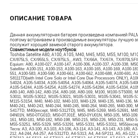
ОПИСАНИЕ ТОВАРА
Данная аккумуляторная батарея произведена компанией PALME
поэтому встраиваем в производимые аккумуляторы лучшую эле
послужит хорошей заменой старого аккумулятора.
Совместимые модели ноутбуков:
Toshiba Satellite A80, A100, A105, M40, M45, M50, M55, M100, M105
CX/875LS, CX/955LS, CX/975LS,, AW3, TX/66A, TX/67A, TX/870LSFI
Equium: A80, A100-027, A100-147, A100-306, A100-337, A100-338, M50
Satellite: A100-151, A100-153, A100-163, A100-165, A100-169, A100-1
551, A100-583, A100-590, A100-661, A100-662, A100-688, A100-691, A1
S8111TD(with Intel Core Solo or Intel Core Due Processors ONLY), A
S4024, A105-S4034, A105-S4054, A105-S4064, A105-S4074, A105-S408
A105-S4244, A105-S4254, A105-S4274, A105-S4284, A105-S4334, A105-
A80-140, A80-142, A80-154, A80-168, A80-169, M100, M100-ST5000,
S3011, M105-S3012, M105-S3021, M105-S3031, M105-S3041, M105-S3
M115-S3154, M40, M40-102, M40-103, M40-129, M40-135, M40-136, M4
M40-241, M40-243, M40-244, M40-245, M40-264, M40-265, M40-300,
S417TD, M40(except, M40-S312TD), M45, M45-S269, M45-S2691, M45
04N01N, M50-0TG01D, M50-0TJ01E, M50-0YU01N, M50-105, M50-109, 
161, M50-181, M50-182, M50-198, M50-215, M50-226, M50-231, M50
M55-S3251, M55-S329, M55-S3291, M55-S331, M55-S3311, M55(excep
Tecra: A3, A3-100, A3-103, A3-106, A3-114, A3-141, A3-143, A3-180, A3
212, A4-244, A4-257, A4-S312TD, A4-S313, A4, A4-SP211, A5, A5-122,