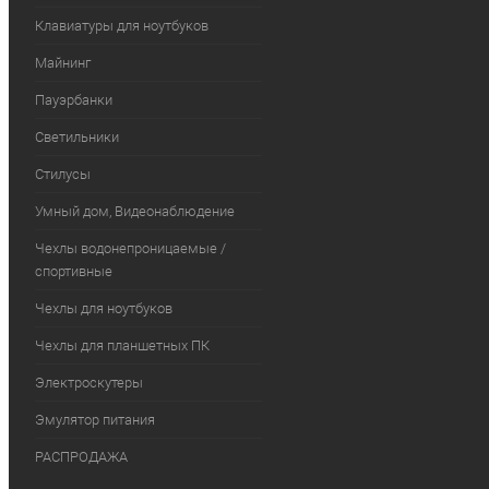
Клавиатуры для ноутбуков
Майнинг
Пауэрбанки
Светильники
Стилусы
Умный дом, Видеонаблюдение
Чехлы водонепроницаемые /
спортивные
Чехлы для ноутбуков
Чехлы для планшетных ПК
Электроскутеры
Эмулятор питания
РАСПРОДАЖА