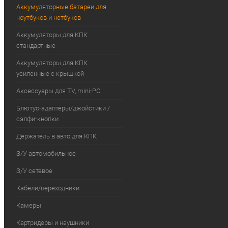
Аккумуляторные батареи для
ноутбуков и нетбуков
Аккумуляторы для КПК
стандартные
Аккумуляторы для КПК
усиленные с крышкой
Аксессуары для TV, mini-PC
Блютус-адаптеры/джойстики /
сэлфи-кнопки
Держатель в авто для КПК
З/У автомобильное
З/У сетевое
Кабели/переходники
Камеры
Картридеры и наушники