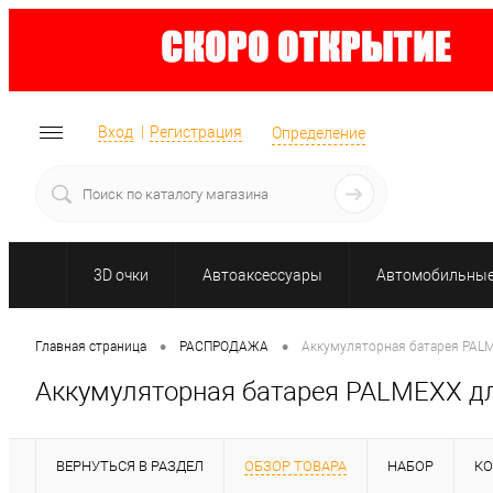
Вход
Регистрация
Определение
3D очки
Автоаксессуары
Автомобильные 
•
•
Главная страница
РАСПРОДАЖА
Аккумуляторная батарея PALM
Аккумуляторная батарея PALMEXX дл
ВЕРНУТЬСЯ В РАЗДЕЛ
ОБЗОР ТОВАРА
НАБОР
К