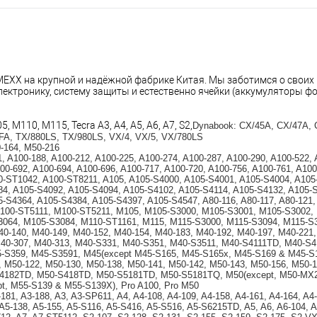
XX на крупной и надёжной фабрике Китая. Мы заботимся о своих п
ктронику, систему защиты и естественно ячейки (аккумуляторы фор
, M110, M115, Tecra A3, A4, A5, A6, A7, S2,
Dynabook: CX/45A, CX/47A, 
FA, TX/880LS, TX/980LS, VX/4, VX/5, VX/780LS 
-164, M50-216 
81, A100-188, A100-212, A100-225, A100-274, A100-287, A100-290, A100-522,
00-692, A100-694, A100-696, A100-717, A100-720, A100-756, A100-761, A100
100-ST1042, A100-ST8211, A105, A105-S4000, A105-S4001, A105-S4004, A105
4, A105-S4092, A105-S4094, A105-S4102, A105-S4114, A105-S4132, A105-S
S4364, A105-S4384, A105-S4397, A105-S4547, A80-116, A80-117, A80-121, A
 M100-ST5111, M100-ST5211, M105, M105-S3000, M105-S3001, M105-S3002,
064, M105-S3084, M110-ST1161, M115, M115-S3000, M115-S3094, M115-S3
0-140, M40-149, M40-152, M40-154, M40-183, M40-192, M40-197, M40-221, 
 M40-307, M40-313, M40-S331, M40-S351, M40-S3511, M40-S4111TD, M40-S
-S359, M45-S3591, M45(except M45-S165, M45-S165x, M45-S169 & M45-S1
M50-122, M50-130, M50-138, M50-141, M50-142, M50-143, M50-156, M50-1
-S4182TD, M50-S418TD, M50-S5181TD, M50-S5181TQ, M50(except, M50-MX2)
t, M55-S139 & M55-S139X), Pro A100, Pro M50 
-181, A3-188, A3, A3-SP611, A4, A4-108, A4-109, A4-158, A4-161, A4-164, A4-
 A5-138, A5-155, A5-S116, A5-S416, A5-S516, A5-S6215TD, A5, A6, A6-104, 