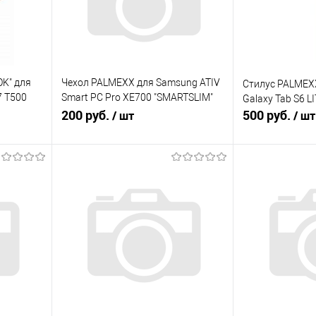
K" для
Чехол PALMEXX для Samsung ATIV
Стилус PALMEX
7 T500
Smart PC Pro XE700 "SMARTSLIM"
Galaxy Tab S6 L
кожзам /крокодил белый/
200 руб.
500 руб.
/ шт
/ шт
В корзину
В
равнению
Купить в 1 клик
К сравнению
Купить в 1 кл
В избранное
В избранное
Под заказ
Под заказ