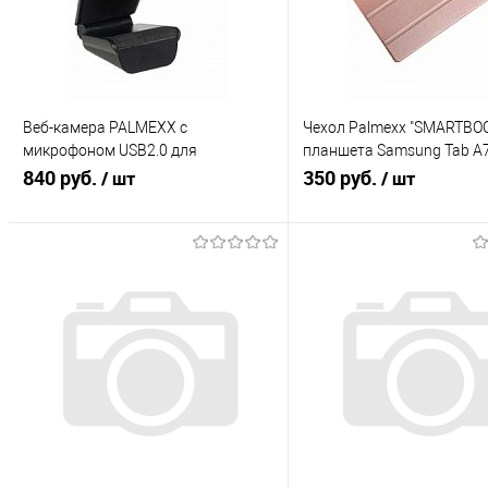
Веб-камера PALMEXX с
Чехол Palmexx "SMARTBOO
микрофоном USB2.0 для
планшета Samsung Tab A
компьютера HD 720P
840 руб.
10.4 / розовое золото
350 руб.
/ шт
/ шт
В корзину
В корзину
Купить в 1 клик
К сравнению
Купить в 1 клик
К с
В избранное
В избранное
Под заказ
Под заказ