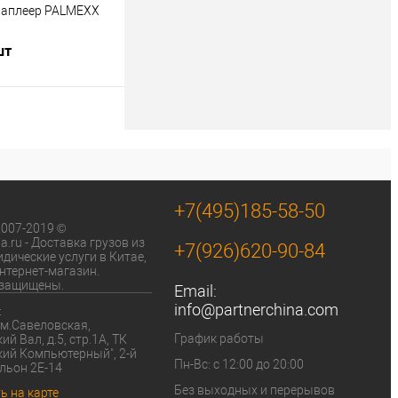
иаплеер PALMEXX
шт
 корзину
ик
К сравнению
+7(495)185-58-50
2007-2019 © 
a.ru - Доставка грузов из 
+7(926)620-90-84
дические услуги в Китае, 
нтернет-магазин. 
 защищены.
Email:
info@partnerchina.com
:
График работы
й Вал, д.5, стр.1А, ТК 
ий Компьютерный", 2-й 
Пн-Вс: с 12:00 до 20:00
льон 2Е-14
Без выходных и перерывов
ь на карте