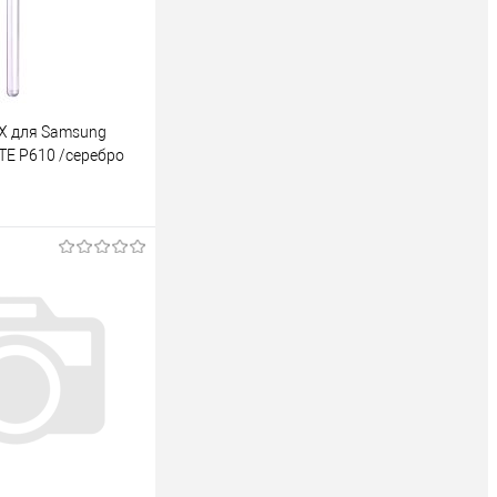
X для Samsung
ITE P610 /серебро
 корзину
ик
К сравнению