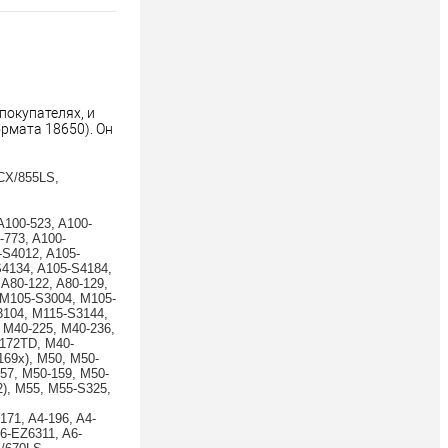
окупателях, и 
мата 18650). Он 
CX/855LS, 
 A100-523, A100-
-773, A100-
-S4012, A105-
4134, A105-S4184, 
80-122, A80-129, 
 M105-S3004, M105-
104, M115-S3144, 
M40-225, M40-236, 
4172TD, M40-
69x), M50, M50-
57, M50-159, M50-
, M55, M55-S325, 
171, A4-196, A4-
A6-EZ6311, A6-