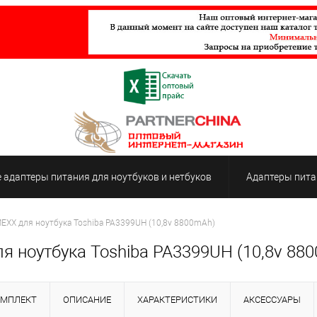
адаптеры питания для ноутбуков и нетбуков
Адаптеры пита
EXX для ноутбука Toshiba PA3399UH (10,8v 8800mAh)
я ноутбука Toshiba PA3399UH (10,8v 88
ОМПЛЕКТ
ОПИСАНИЕ
ХАРАКТЕРИСТИКИ
АКСЕССУАРЫ