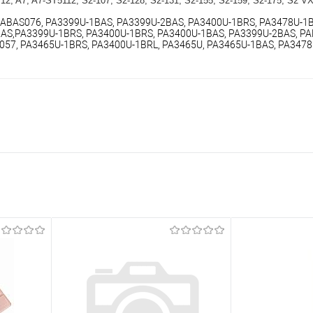
2, A7, A7-ST5112, S2-107, S2-128, S2-131, S2-155, S2-159, S2-175, S2 VX
ABAS076, PA3399U-1BAS, PA3399U-2BAS, PA3400U-1BRS, PA3478U-1BR
BAS,PA3399U-1BRS, PA3400U-1BRS, PA3400U-1BAS, PA3399U-2BAS, PA
57, PA3465U-1BRS, PA3400U-1BRL, PA3465U, PA3465U-1BAS, PA3478U