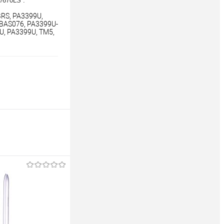
/670LS .
S, PA3399U, 
BAS076, PA3399U-
, PA3399U, TM5, 