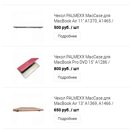
Чехол PALMEXX MacCase для
MacBook Air 11" A1370, A1465 /
глянец прозрачный
500 руб.
/ шт
Подробнее
Чехол PALMEXX MacCase для
MacBook Pro DVD 15" A1286 /
матовый розовый
800 руб.
/ шт
Подробнее
Чехол PALMEXX MacCase для
MacBook Air 13" A1369, A1466 /
матовый белый
650 руб.
/ шт
Подробнее