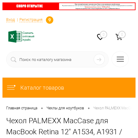
Определение
Вход
Регистрация
0
0
Каталог товаров
•
•
Главная страница
Чехлы для ноутбуков
Чехол PALMEXX MacCase д
Чехол PALMEXX MacCase для
MacBook Retina 12" A1534, A1931 /