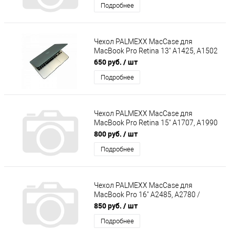
Подробнее
Чехол PALMEXX MacCase для
MacBook Pro Retina 13" A1425, A1502
/матовый серый
650 руб.
/ шт
Подробнее
Чехол PALMEXX MacCase для
MacBook Pro Retina 15" A1707, A1990
/матовый чёрный
800 руб.
/ шт
Подробнее
Чехол PALMEXX MacCase для
MacBook Pro 16" A2485, A2780 /
матовый белый
850 руб.
/ шт
Подробнее