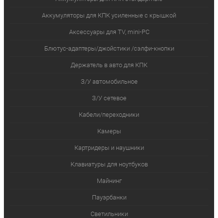
Аккумуляторы для КПК усиленные с крышкой
Аксессуары для TV, mini-PC
Блютус-адаптеры/джойстики /сэлфи-кнопки
Держатель в авто для КПК
З/У автомобильное
З/У сетевое
Кабели/переходники
Камеры
Картридеры и наушники
Клавиатуры для ноутбуков
Майнинг
Пауэрбанки
Светильники