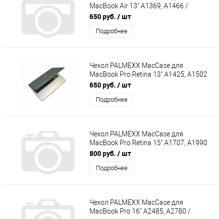
MacBook Air 13" A1369, A1466 /
матовый бирюзовый
650 руб.
/ шт
Подробнее
Чехол PALMEXX MacCase для
MacBook Pro Retina 13" A1425, A1502
/матовый серый
650 руб.
/ шт
Подробнее
Чехол PALMEXX MacCase для
MacBook Pro Retina 15" A1707, A1990
/матовый чёрный
800 руб.
/ шт
Подробнее
Чехол PALMEXX MacCase для
MacBook Pro 16" A2485, A2780 /