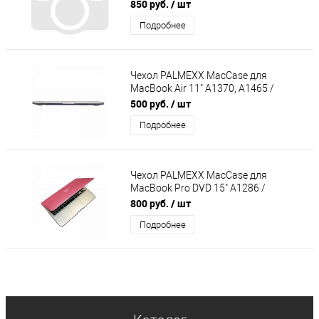
матовый белый
850 руб.
/ шт
Подробнее
Чехол PALMEXX MacCase для
MacBook Air 11" A1370, A1465 /
глянец прозрачный
500 руб.
/ шт
Подробнее
Чехол PALMEXX MacCase для
MacBook Pro DVD 15" A1286 /
матовый розовый
800 руб.
/ шт
Подробнее