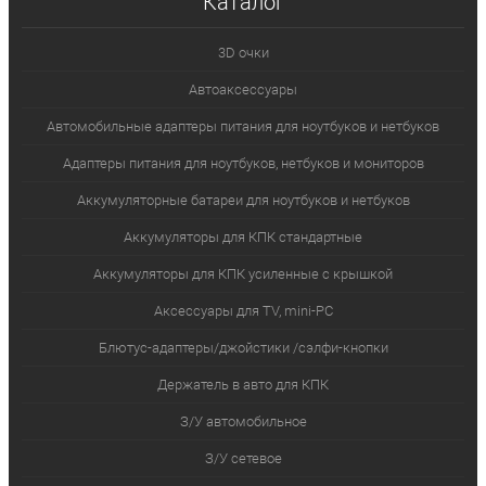
Каталог
3D очки
Автоаксессуары
Автомобильные адаптеры питания для ноутбуков и нетбуков
Адаптеры питания для ноутбуков, нетбуков и мониторов
Аккумуляторные батареи для ноутбуков и нетбуков
Аккумуляторы для КПК стандартные
Аккумуляторы для КПК усиленные с крышкой
Аксессуары для TV, mini-PC
Блютус-адаптеры/джойстики /сэлфи-кнопки
Держатель в авто для КПК
З/У автомобильное
З/У сетевое