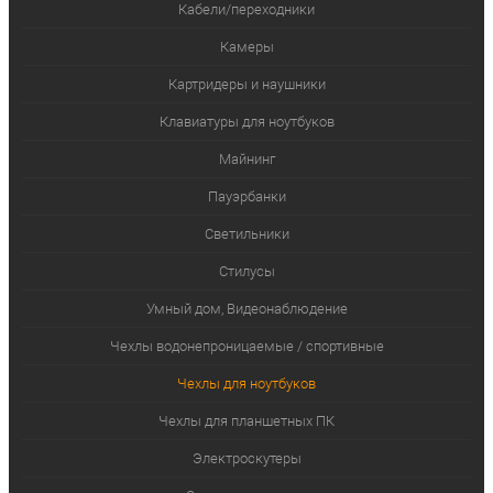
Кабели/переходники
Камеры
Картридеры и наушники
Клавиатуры для ноутбуков
Майнинг
Пауэрбанки
Светильники
Стилусы
Умный дом, Видеонаблюдение
Чехлы водонепроницаемые / спортивные
Чехлы для ноутбуков
Чехлы для планшетных ПК
Электроскутеры