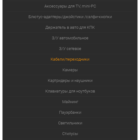
Аксессуары для TV, mini-PC
Блютус-адаптеры/джойстики /сэлфи-кнопки
Держатель в авто для КПК
З/У автомобильное
З/У сетевое
Кабели/переходники
Камеры
Картридеры и наушники
Клавиатуры для ноутбуков
Майнинг
Пауэрбанки
Светильники
Стилусы