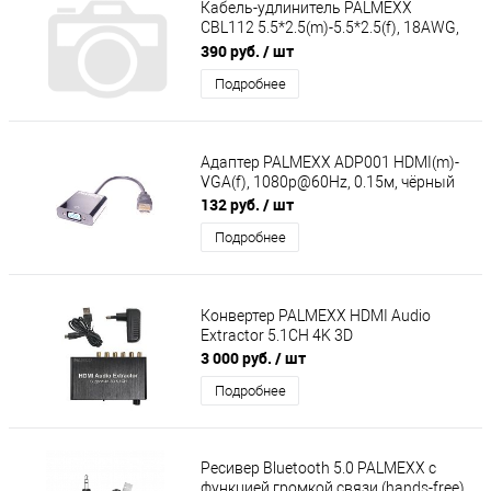
Кабель-удлинитель PALMEXX
CBL112 5.5*2.5(m)-5.5*2.5(f), 18AWG,
120W, 5м
390 руб.
/ шт
Подробнее
Адаптер PALMEXX ADP001 HDMI(m)-
VGA(f), 1080p@60Hz, 0.15м, чёрный
132 руб.
/ шт
Подробнее
Конвертер PALMEXX HDMI Audio
Extractor 5.1CH 4K 3D
3 000 руб.
/ шт
Подробнее
Ресивер Bluetooth 5.0 PALMEXX с
функцией громкой связи (hands-free),