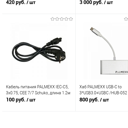
iOS/Android/Blackberry . Выполняет
420 руб.
3 000 руб.
/ шт
/ шт
функцию управления фотокам
В корзину
В корзину
Купить в 1 клик
К сравнению
Купить в 1 клик
К с
В избранное
В избранное
Под заказ
Под заказ
Кабель питания PALMEXX IEC-C5,
Хаб PALMEXX USB-C to
3x0.75, CEE 7/7 Schuko, длина 1.2м
3*USB3.0+USBC /HUB-052
100 руб.
800 руб.
/ шт
/ шт
В корзину
В корзину