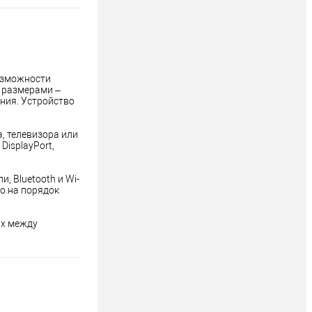
озможности 
 размерами – 
ния. Устройство 
 телевизора или 
isplayPort, 
 Bluetooth и Wi-
о на порядок 
х между 