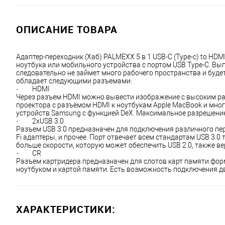
ОПИСАНИЕ ТОВАРА
Адаптер-переходник (Хаб) PALMEXX 5 в 1 USB-C (Type-c) to H
ноутбука или мобильного устройства с портом USB Type-C. В
следовательно не займет много рабочего пространства и будет
обладает следующими разъемами:
·         HDMI
Через разъем HDMI можно вывести изображение с высоким раз
проектора с разъёмом HDMI к ноутбукам Apple MacBook и многи
устройств Samsung с функцией DeX. Максимальное разрешение
·         2xUSB 3.0
Разъем USB 3.0 предназначен для подключения различного пер
Fi адаптеры, и прочее. Порт отвечает всем стандартам USB 3.0
больше скорости, которую может обеспечить USB 2.0, также вер
·         CR
Разъем картридера предназначен для слотов карт памяти форм
ноутбуком и картой памяти. Есть возможность подключения д
ХАРАКТЕРИСТИКИ: