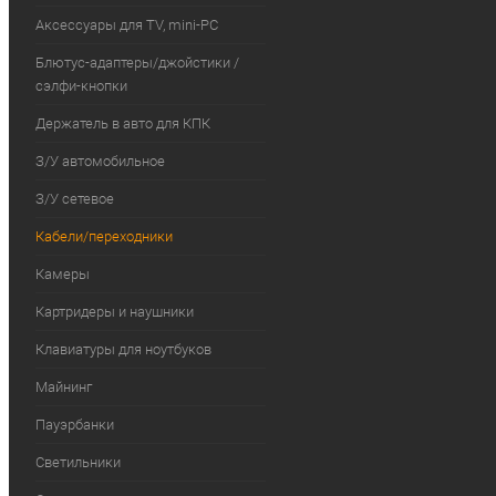
Аксессуары для TV, mini-PC
Блютус-адаптеры/джойстики /
сэлфи-кнопки
Держатель в авто для КПК
З/У автомобильное
З/У сетевое
Кабели/переходники
Камеры
Картридеры и наушники
Клавиатуры для ноутбуков
Майнинг
Пауэрбанки
Светильники