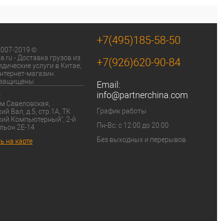
ик
К сравнению
+7(495)185-58-50
2007-2019 © 
a.ru - Доставка грузов из 
+7(926)620-90-84
дические услуги в Китае, 
нтернет-магазин. 
 защищены.
Email:
info@partnerchina.com
:
График работы
й Вал, д.5, стр.1А, ТК 
ий Компьютерный", 2-й 
Пн-Вс: с 12:00 до 20:00
льон 2Е-14
Без выходных и перерывов
ь на карте