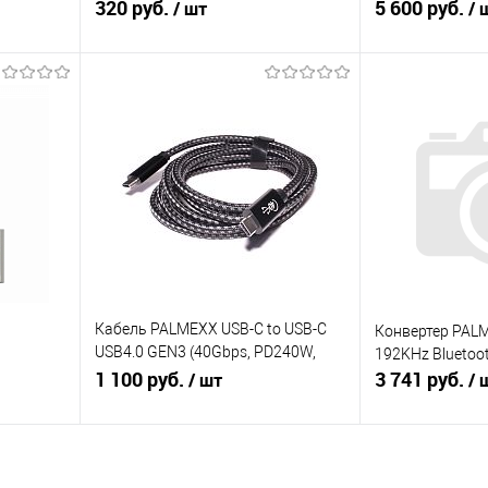
free), A2DP, аккумулятор
320 руб.
USB-C 4.0, 40Gb
5 600 руб.
/ шт
/ 
В корзину
В
равнению
Купить в 1 клик
К сравнению
Купить в 1 кл
В избранное
В избранное
Под заказ
Под заказ
Кабель PALMEXX USB-C to USB-C
Конвертер PAL
USB4.0 GEN3 (40Gbps, PD240W,
192KHz Bluetoo
8K@60Hz), длина 2м
1 100 руб.
3 741 руб.
/ шт
/ 
В корзину
В