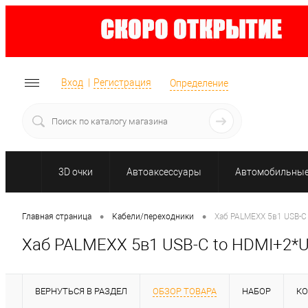
Вход
Регистрация
Определение
3D очки
Автоаксессуары
Автомобильные 
•
•
Главная страница
Кабели/переходники
Хаб PALMEXX 5в1 USB-C
Хаб PALMEXX 5в1 USB-C to HDMI+2*
ВЕРНУТЬСЯ В РАЗДЕЛ
ОБЗОР ТОВАРА
НАБОР
К