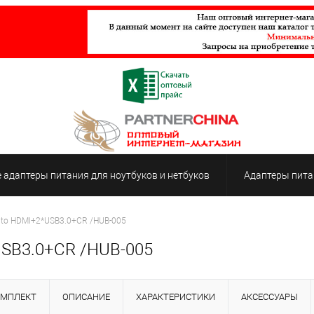
адаптеры питания для ноутбуков и нетбуков
Адаптеры пита
 to HDMI+2*USB3.0+CR /HUB-005
USB3.0+CR /HUB-005
ОМПЛЕКТ
ОПИСАНИЕ
ХАРАКТЕРИСТИКИ
АКСЕССУАРЫ