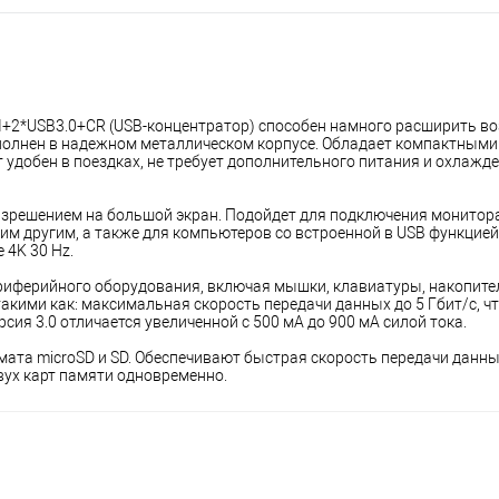
DMI+2*USB3.0+CR (USB-концентратор) способен намного расширить в
ыполнен в надежном металлическом корпусе. Обладает компактными
 удобен в поездках, не требует дополнительного питания и охлажде
решением на большой экран. Подойдет для подключения монитора,
м другим, а также для компьютеров со встроенной в USB функцией D
 4K 30 Hz.
иферийного оборудования, включая мышки, клавиатуры, накопители,
 такими как: максимальная скорость передачи данных до 5 Гбит/с, чт
сия 3.0 отличается увеличенной с 500 мА до 900 мА силой тока. 
ата microSD и SD. Обеспечивают быстрая скорость передачи данны
вух карт памяти одновременно.