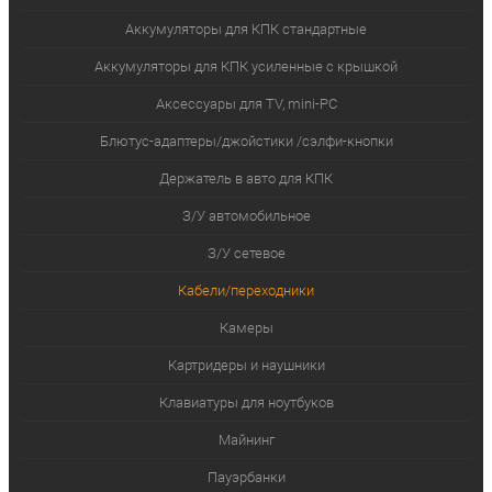
Аккумуляторы для КПК стандартные
Аккумуляторы для КПК усиленные с крышкой
Аксессуары для TV, mini-PC
Блютус-адаптеры/джойстики /сэлфи-кнопки
Держатель в авто для КПК
З/У автомобильное
З/У сетевое
Кабели/переходники
Камеры
Картридеры и наушники
Клавиатуры для ноутбуков
Майнинг
Пауэрбанки