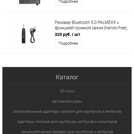
Подробнее
Ресивер Bluetooth 5.0 PALMEXX с
функцией громкой связи (hands-free),
A2DP, аккумулятор
320 руб.
/ шт
Подробнее
Каталог
3D очки
Автоаксессуары
Автомобильные адаптеры питания для ноутбуков и нетбуков
Адаптеры питания для ноутбуков, нетбуков и мониторов
Аккумуляторные батареи для ноутбуков и нетбуков