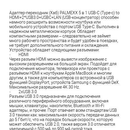
Адаптер-переходник (Хаб) PALMEXX 5 в 1 USB-C (Type-c) to 
HDMI+2*USB3.0+USBC+LAN (USB-концентратор) способен 
намного расширить возможности ноутбука или 
мобильного устройства с портом USB Type-C. Выполнен в 
надежном металлическом корпусе. Обладает 
компактными размерами – следовательно не займет 
много рабочего пространства и будет удобен в поездках, 
не требует дополнительного питания и охлаждения. 
Устройство обладает следующими разъемами:
·         HDMI
Через разъем HDMI можно вывести изображение с 
высоким разрешением на большой экран. Подойдет для 
подключения монитора, телевизора или проектора с 
разъёмом HDMI к ноутбукам Apple MacBook и многим 
другим, а также для компьютеров со встроенной в USB 
функцией DisplayPort, устройств Samsung с функцией DeX. 
Максимальное разрешение 4K 30 Hz.
·         2xUSB 3.0
Разъем USB 3.0 предназначен для подключения 
различного периферийного оборудования, включая 
мышки, клавиатуры, накопители, Bluetooth и Wi-Fi 
адаптеры, и прочее. Порт отвечает всем стандартам USB 
3.0 такими как: максимальная скорость передачи данных 
до 5 Гбит/с, что на порядок больше скорости, которую 
может обеспечить USB 2.0, также версия 3.0 отличается 
увеличенной с 500 мА до 900 мА силой тока. 