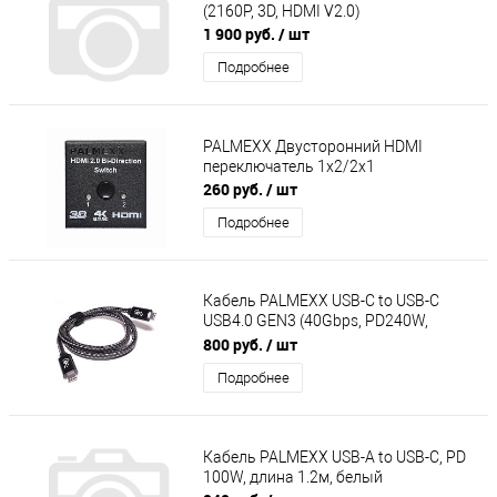
(2160P, 3D, HDMI V2.0)
1 900 руб.
/ шт
Подробнее
PALMEXX Двусторонний HDMI
переключатель 1x2/2x1
260 руб.
/ шт
Подробнее
Кабель PALMEXX USB-C to USB-C
USB4.0 GEN3 (40Gbps, PD240W,
8K@60Hz), длина 1м
800 руб.
/ шт
Подробнее
Кабель PALMEXX USB-A to USB-C, PD
100W, длина 1.2м, белый