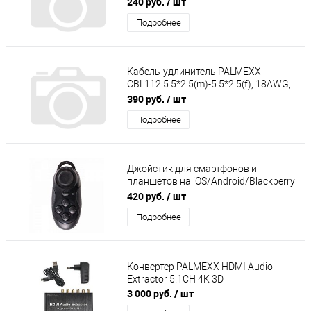
240 руб.
/ шт
Подробнее
Кабель-удлинитель PALMEXX
CBL112 5.5*2.5(m)-5.5*2.5(f), 18AWG,
120W, 5м
390 руб.
/ шт
Подробнее
Джойстик для смартфонов и
планшетов на iOS/Android/Blackberry
. Выполняет функцию управления
420 руб.
/ шт
фотокам
Подробнее
Конвертер PALMEXX HDMI Audio
Extractor 5.1CH 4K 3D
3 000 руб.
/ шт