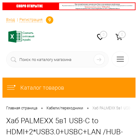
Определение
Вход
Регистрация
0
0
Каталог товаров
•
•
Главная страница
Кабели/переходники
Хаб PALMEXX 5в1 USB-C t
Хаб PALMEXX 5в1 USB-C to
HDMI+2*USB3.0+USBC+LAN /HUB-