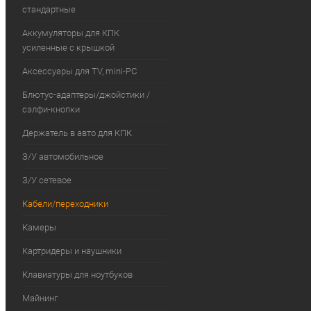
стандартные
Аккумуляторы для КПК
усиленные с крышкой
Аксессуары для TV, mini-PC
Блютус-адаптеры/джойстики /
сэлфи-кнопки
Держатель в авто для КПК
З/У автомобильное
З/У сетевое
Кабели/переходники
Камеры
Картридеры и наушники
Клавиатуры для ноутбуков
Майнинг