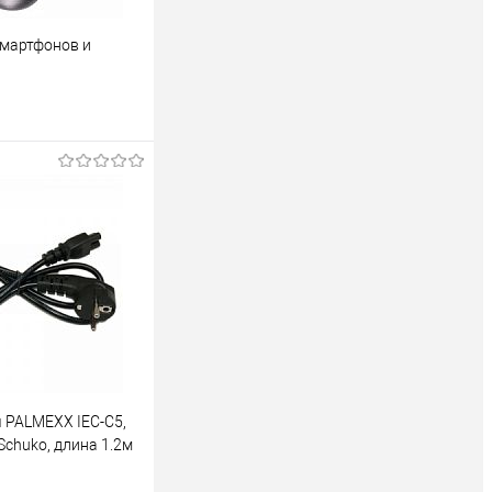
смартфонов и
ckberry . Выполняет
ления фотокам
 корзину
ик
К сравнению
 PALMEXX IEC-C5,
 Schuko, длина 1.2м