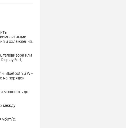
ить 
 компактными 
ия и охлаждения. 
 телевизора или 
isplayPort, 
 Bluetooth и Wi-
о на порядок 
я мощность до 
х между 
 мбит/с.