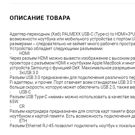
ОПИСАНИЕ ТОВАРА
Адаптер-переходник (Хаб) PALMEXX USB-C (Type-c) to HDMI+3
возможности ноутбука или мобильного устройства с портом U
размерами – следовательно не займет много рабочего простран
Устройство обладает следующими разъемами:
·         HDMI
Через разъем HDMI можно вывести изображение с высоким раз
проектора с разъёмом HDMI к ноутбукам Apple MacBook и многи
устройств Samsung с функцией DeX. Максимальное разрешение
·         3xUSB 3.0
Разъем USB 3.0 предназначен для подключения различного пер
Fi адаптеры, и прочее. Порт отвечает всем стандартам USB 3.0
больше скорости, которую может обеспечить USB 2.0, также вер
·         USB-C
Разъем USB Type-C «мама» можно использовать в качестве за
65W.
·         CR
Разъем картридера предназначен для слотов карт памяти форм
ноутбуком и картой памяти. Есть возможность подключения д
·         ETH
Разъем Ethernet RJ-45 позволит подключить ноутбук к локаль