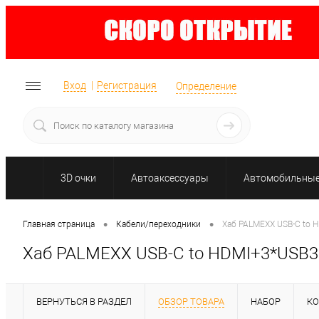
Вход
Регистрация
Определение
3D очки
Автоаксессуары
Автомобильные 
•
•
Главная страница
Кабели/переходники
Хаб PALMEXX USB-C to
Хаб PALMEXX USB-C to HDMI+3*USB
ВЕРНУТЬСЯ В РАЗДЕЛ
ОБЗОР ТОВАРА
НАБОР
К