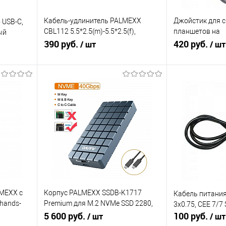
Кабель-удлинитель PALMEXX
Джойстик для 
 USB-C,
CBL112 5.5*2.5(m)-5.5*2.5(f),
планшетов на
ый
18AWG, 120W, 5м
390 руб.
iOS/Android/Bla
420 руб.
/ шт
/ шт
функцию управ
В корзину
В
равнению
Купить в 1 клик
К сравнению
Купить в 1 кл
В избранное
В избранное
Под заказ
Под заказ
LMEXX с
Корпус PALMEXX SSDB-K1717
Кабель питания
hands-
Premium для M.2 NVMe SSD 2280,
3x0.75, CEE 7/7
USB-C 4.0, 40Gbps
5 600 руб.
100 руб.
/ шт
/ шт