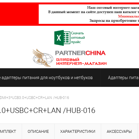
адаптеры питания для ноутбуков и нетбуков
Адаптеры пита
 HDMI+3*USB3.0+USBC+CR+LAN /HUB-016
3.0+USBC+CR+LAN /HUB-016
ОМПЛЕКТ
ОПИСАНИЕ
ХАРАКТЕРИСТИКИ
АКСЕССУАРЫ