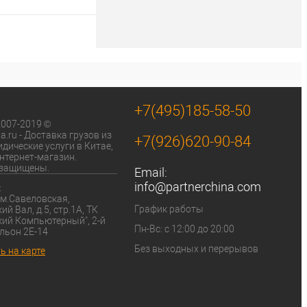
 корзину
ик
К сравнению
+7(495)185-58-50
2007-2019 © 
a.ru - Доставка грузов из 
+7(926)620-90-84
дические услуги в Китае, 
нтернет-магазин. 
 защищены.
Email:
info@partnerchina.com
:
График работы
й Вал, д.5, стр.1А, ТК 
ий Компьютерный", 2-й 
Пн-Вс: с 12:00 до 20:00
льон 2Е-14
Без выходных и перерывов
ь на карте