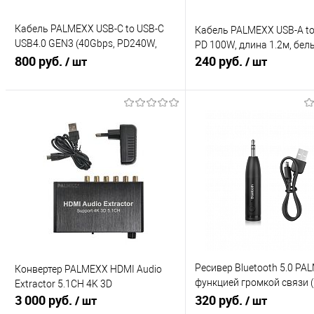
Кабель PALMEXX USB-C to USB-C
Кабель PALMEXX USB-A to
USB4.0 GEN3 (40Gbps, PD240W,
PD 100W, длина 1.2м, бел
8K@60Hz), длина 1м
800 руб.
240 руб.
/ шт
/ шт
В корзину
В корзину
Купить в 1 клик
К сравнению
Купить в 1 клик
К с
В избранное
В избранное
Под заказ
Под заказ
Ресивер Bluetooth 5.0 PA
Конвертер PALMEXX HDMI Audio
функцией громкой связи (
Extractor 5.1CH 4K 3D
3 000 руб.
free), A2DP, аккумулятор
320 руб.
/ шт
/ шт