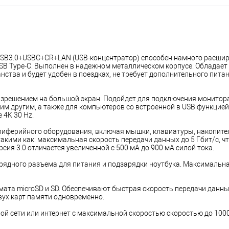
*USB3.0+USBC+CR+LAN (USB-концентратор) способен намного расшир
SB Type-C. Выполнен в надежном металлическом корпусе. Обладает
ства и будет удобен в поездках, не требует дополнительного питан
решением на большой экран. Подойдет для подключения монитора,
м другим, а также для компьютеров со встроенной в USB функцией D
 4K 30 Hz.
иферийного оборудования, включая мышки, клавиатуры, накопители,
 такими как: максимальная скорость передачи данных до 5 Гбит/с, чт
сия 3.0 отличается увеличенной с 500 мА до 900 мА силой тока. 
рядного разъема для питания и подзарядки ноутбука. Максимальна
ата microSD и SD. Обеспечивают быстрая скорость передачи данны
вух карт памяти одновременно.
ной сети или интернет с максимальной скоростью скоростью до 1000