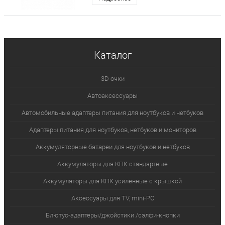
Каталог
3D очки
Автоаксессуары
Автомобильные адаптеры питания для ноутбуков и нетбуков
Адаптеры питания для ноутбуков, нетбуков и мониторов
Аккумуляторные батареи для ноутбуков и нетбуков
Аккумуляторы для КПК стандартные
Аккумуляторы для КПК усиленные с крышкой
Аксессуары для TV, mini-PC
Блютус-адаптеры/джойстики /сэлфи-кнопки