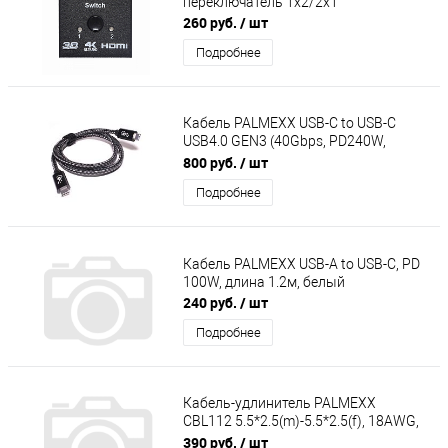
переключатель 1x2/2x1
260 руб.
/ шт
Подробнее
Кабель PALMEXX USB-C to USB-C
USB4.0 GEN3 (40Gbps, PD240W,
8K@60Hz), длина 1м
800 руб.
/ шт
Подробнее
Кабель PALMEXX USB-A to USB-C, PD
100W, длина 1.2м, белый
240 руб.
/ шт
Подробнее
Кабель-удлинитель PALMEXX
CBL112 5.5*2.5(m)-5.5*2.5(f), 18AWG,
120W, 5м
390 руб.
/ шт