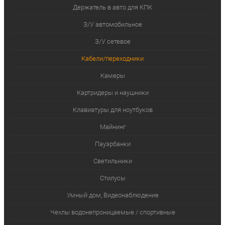
Держатель в авто для КПК
З/У автомобильное
З/У сетевое
Кабели/переходники
Камеры
Картридеры и наушники
Клавиатуры для ноутбуков
Майнинг
Пауэрбанки
Светильники
Стилусы
Умный дом, Видеонаблюдение
Чехлы водонепроницаемые / спортивные