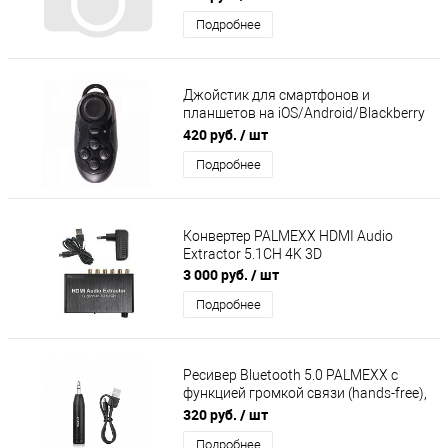
Подробнее
Джойстик для смартфонов и
планшетов на iOS/Android/Blackberry
. Выполняет функцию управления
420 руб.
/ шт
фотокам
Подробнее
Конвертер PALMEXX HDMI Audio
Extractor 5.1CH 4K 3D
3 000 руб.
/ шт
Подробнее
Ресивер Bluetooth 5.0 PALMEXX с
функцией громкой связи (hands-free),
A2DP, аккумулятор
320 руб.
/ шт
Подробнее