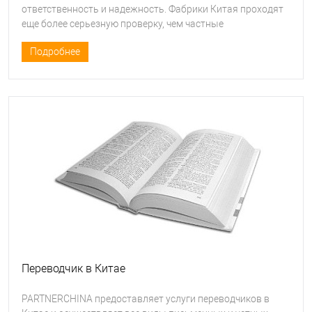
ответственность и надежность. Фабрики Китая проходят
еще более серьезную проверку, чем частные
производители, поскольку с фабриками заключается
Подробнее
более долгосрочные взаимоотношения и наши клиенты
должны быть уверены на все 100% в достоверности
предоставляемой информации.
Переводчик в Китае
PARTNERCHINA предоставляет услуги переводчиков в