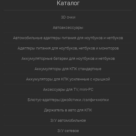
Каталог
касающегося Вашего бизнеса. Ведь от того, как партнёр
ведёт себя сегодня, зависит и то, что он будет делать
3D очки
завтра.
Автоаксессуары
Автомобильные адаптеры питания для ноутбуков и нетбуков
Адаптеры питания для ноутбуков, нетбуков и мониторов
Аккумуляторные батареи для ноутбуков и нетбуков
Аккумуляторы для КПК стандартные
Аккумуляторы для КПК усиленные с крышкой
Аксессуары для TV, mini-PC
Блютус-адаптеры/джойстики /сэлфи-кнопки
Держатель в авто для КПК
З/У автомобильное
З/У сетевое