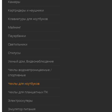
Камеры
Картридеры и наушники
Клавиатуры для ноутбуков
Майнинг
Пауэрбанки
Светильники
Стилусы
Умный дом, Видеонаблюдение
Чехлы водонепроницаемые /
спортивные
Чехлы для ноутбуков
Чехлы для планшетных ПК
Электроскутеры
Эмулятор питания