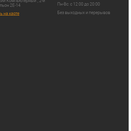
ий Компьютерный", 2-й 
Пн-Вс: с 12:00 до 20:00
льон 2Е-14
Без выходных и перерывов
ь на карте