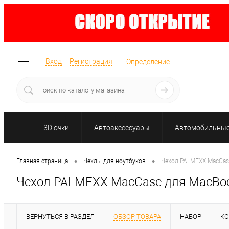
Вход
Регистрация
Определение
3D очки
Автоаксессуары
Автомобильные 
•
•
Главная страница
Чехлы для ноутбуков
Чехол PALMEXX MacCase
Чехол PALMEXX MacCase для MacBook
ВЕРНУТЬСЯ В РАЗДЕЛ
ОБЗОР ТОВАРА
НАБОР
К