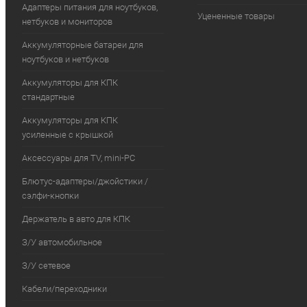
Адаптеры питания для ноутбуков,
Уцененные товары
нетбуков и мониторов
Аккумуляторные батареи для
ноутбуков и нетбуков
Аккумуляторы для КПК
стандартные
Аккумуляторы для КПК
усиленные с крышкой
Аксессуары для TV, mini-PC
Блютус-адаптеры/джойстики /
сэлфи-кнопки
Держатель в авто для КПК
З/У автомобильное
З/У сетевое
Кабели/переходники