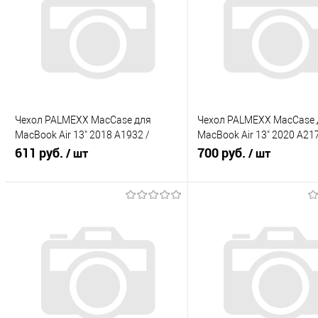
Чехол PALMEXX MacCase для
Чехол PALMEXX MacCase 
MacBook Air 13" 2018 A1932 /
MacBook Air 13" 2020 A217
матовый синий
611 руб.
матовый серый
700 руб.
/ шт
/ шт
В корзину
В корзину
Купить в 1 клик
К сравнению
Купить в 1 клик
К с
В избранное
В избранное
Под заказ
Под заказ