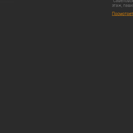
"Савёловск
этаж, пави
Посмотрет