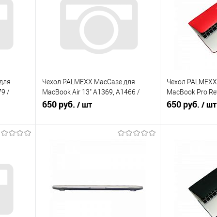
для
Чехол PALMEXX MacCase для
Чехол PALMEXX
9 /
MacBook Air 13" A1369, A1466 /
MacBook Pro Ret
матовый бирюзовый
650 руб.
A1502 /матовы
650 руб.
/ шт
/ шт
В корзину
В
равнению
Купить в 1 клик
К сравнению
Купить в 1 кл
В избранное
В избранное
Под заказ
Под заказ