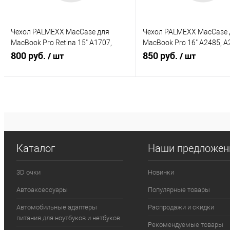
Чехол PALMEXX MacCase для
Чехол PALMEXX MacCase 
MacBook Pro Retina 15" A1707,
MacBook Pro 16" A2485, A
A1990 /матовый чёрный
800 руб.
матовый белый
850 руб.
/ шт
/ шт
В корзину
В корзину
Купить в 1 клик
К сравнению
Купить в 1 клик
К с
В избранное
В избранное
Каталог
Наши предложен
Под заказ
Под заказ
3D очки
Новинки
Автоаксессуары
Популярные товары
Автомобильные адаптеры
Распродажи и скидки
питания для ноутбуков и нетбуков
Рекомендуемые товары