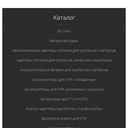
Каталог
3D очки
Автоаксессуары
Автомобильные адаптеры питания для ноутбуков и нетбуков
Адаптеры питания для ноутбуков, нетбуков и мониторов
Аккумуляторные батареи для ноутбуков и нетбуков
Аккумуляторы для КПК стандартные
Аккумуляторы для КПК усиленные с крышкой
Аксессуары для TV, mini-PC
Блютус-адаптеры/джойстики /сэлфи-кнопки
Держатель в авто для КПК