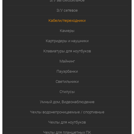
З/У автомобильное
З/У сетевое
Кабели/переходники
Камеры
Картридеры и наушники
Клавиатуры для ноутбуков
Майнинг
Пауэрбанки
Светильники
Стилусы
Умный дом, Видеонаблюдение
Чехлы водонепроницаемые / спортивные
Чехлы для ноутбуков
Чехлы для планшетных ПК